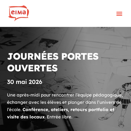
Aller
au
contenu
Télé
JOURNÉES PORTES
OUVERTES
30 mai 2026
Une après-midi pour rencontrer l’équipe pédagogique,
échanger avec les élèves et plonger dans l’univers de
l’école.
Conférence, ateliers, retours portfolio et
visite des locaux
. Entrée libre.