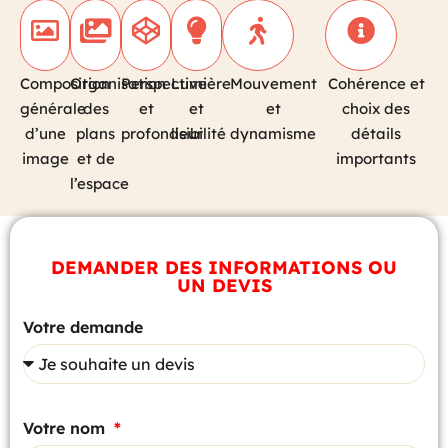
Composition
Organisation
Perspective
Lumière
Mouvement
Cohérence et
générale
des
et
et
et
choix des
d’une
plans
profondeur
lisibilité
dynamisme
détails
image
et de
importants
l’espace
DEMANDER DES INFORMATIONS OU
UN DEVIS
Votre demande
Votre nom