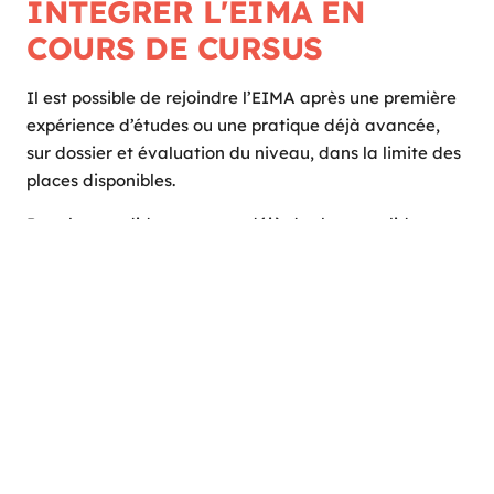
INTÉGRER L'EIMA EN
COURS DE CURSUS
Il est possible de rejoindre l’EIMA après une première
expérience d’études ou une pratique déjà avancée,
sur dossier et évaluation du niveau, dans la limite des
places disponibles.
Pour les candidat·es ayant déjà des bases solides en
dessin, narration visuelle et culture de l’image, il est
possible d’intégrer la
formation « Illustrateur
Narratif »
en 2ème année ou une Spécialisation en
4ème année.
Dans le cadre d’une admission parallèle, l’équipe
pédagogique vérifie notamment :
La cohérence de votre parcours